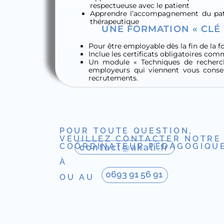
respectueuse avec le patient
Apprendre l’accompagnement du pati
thérapeutique
UNE FORMATION « CLÉ 
Pour être employable dès la fin de la 
Inclue les certificats obligatoires co
Un module « Techniques de recherc
employeurs qui viennent vous conseil
recrutements.
POUR TOUTE QUESTION,
VEUILLEZ CONTACTER NOTRE
COORDINATEUR PÉDAGOGIQU
contact@akali.fr
À
0693 91 56 91
OU AU