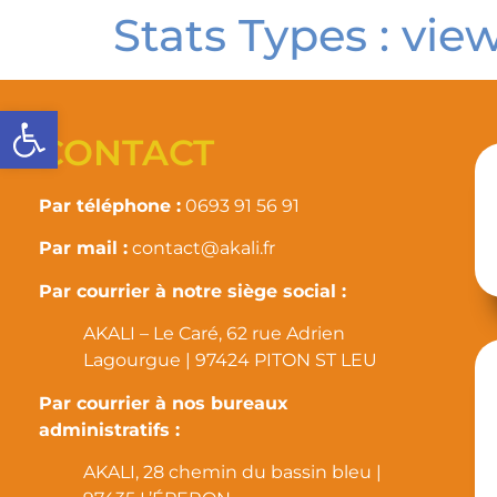
Stats Types :
vie
Ouvrir la barre d’outils
CONTACT
Par téléphone :
0693 91 56 91
Par mail :
contact@akali.fr
Par courrier à notre siège social :
AKALI – Le Caré, 62 rue Adrien
Lagourgue | 97424 PITON ST LEU
Par courrier à nos bureaux
administratifs :
AKALI, 28 chemin du bassin bleu |